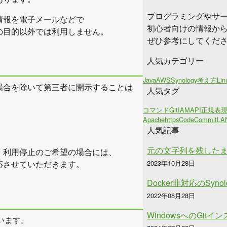
プログラミングやサ
情報を電子メールなどで
初心者向けの情報か
の目的以外では利用しません。
ぜひ参考にしてくだ
人気カテゴリー
Java
AWS
Synology
考え方
Lin
場合を除いて第三者に開示することは
人気タグ
コマンド
Git
IAM
API
正規表
Apache
https
CodeCommit
LA
人気記事
元の文字列を残した
、利用停止のご希望の場合には、
応させていただきます。
2023年10月28日
Docker非対応のSyno
2022年08月28日
WindowsへのGit
います。