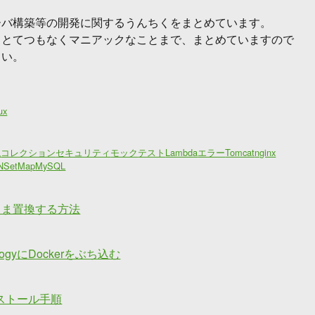
ーバ構築等の開発に関するうんちくをまとめています。
らとてつもなくマニアックなことまで、まとめていますので
さい。
ux
現
コレクション
セキュリティ
モック
テスト
Lambda
エラー
Tomcat
nginx
N
Set
Map
MySQL
まま置換する方法
logyにDockerをぶち込む
インストール手順