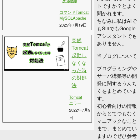
を制御
トですか？とよく
コマンド
Tomcat
聞かれます。
MySQL
Apache
ちなみに私はAIで
2025年7月19日
もSiriでもGoogle
アシスタントでも
突然
ありません。
Tomcat
起動し
当ブログについて
なくな
プログラミングや
った時
サーバ構築等の開
の対処
発に関するうんち
法
くをまとめていま
Tomcat
す。
エラー
初心者向けの情報
2022年7月9
からとてつもなく
日
マニアックなこと
まで、まとめてい
ますのでぜひ参考