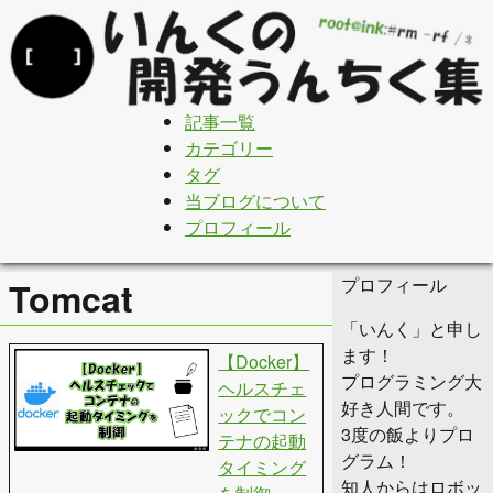
記事一覧
カテゴリー
タグ
当ブログについて
プロフィール
プロフィール
Tomcat
「いんく」と申し
ます！
【Docker】
プログラミング大
ヘルスチェ
好き人間です。
ックでコン
3度の飯よりプロ
テナの起動
グラム！
タイミング
知人からはロボッ