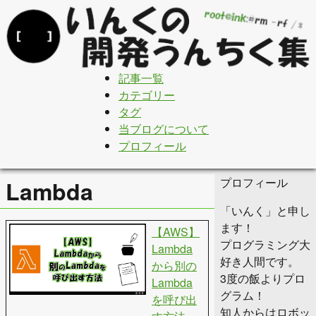
記事一覧
カテゴリー
タグ
当ブログについて
プロフィール
プロフィール
Lambda
「いんく」と申し
ます！
【AWS】
プログラミング大
Lambda
好き人間です。
から別の
3度の飯よりプロ
Lambda
グラム！
を呼び出
知人からはロボッ