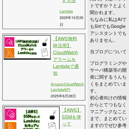
す方法
トですか？とよく
Lambda
聞かれます。
2025年10月26
ちなみに私はAIで
日
もSiriでもGoogle
アシスタントでも
【AWS無料
ありません。
枠活用】
当ブログについて
CloudWatch
アラームを
プログラミングや
Lambdaで通
サーバ構築等の開
知
発に関するうんち
くをまとめていま
AmazonCloudWatch
Lambda
API
す。
2025年6月28日
初心者向けの情報
からとてつもなく
【AWS】
マニアックなこと
SSMを使
まで、まとめてい
って
ますのでぜひ参考