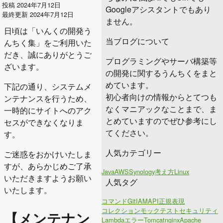
投稿 2024年7月12日
Googleアシスタントでもあり
最終更新 2024年7月12日
ません。
日頃は「いんくの開発う
当ブログについて
んちく集」をご利用いた
だき、誠にありがとうご
プログラミングやサーバ構築等
ざいます。
の開発に関するうんちくをまと
めています。
下記の通り、システムメ
初心者向けの情報からとてつも
ンテナンスを行うため、
なくマニアックなことまで、ま
一時的にサイトへのアク
とめていますのでぜひ参考にし
セスができなくなりま
てください。
す。
人気カテゴリー
ご迷惑をおかけいたしま
すが、あらかじめご了承
Java
AWS
Synology
考え方
Linux
いただきますようお願い
人気タグ
いたします。
コマンド
Git
IAM
API
正規表現
コレクション
モック
テスト
セキュリティ
【メンテナン
Lambda
エラー
Tomcat
nginx
Apache