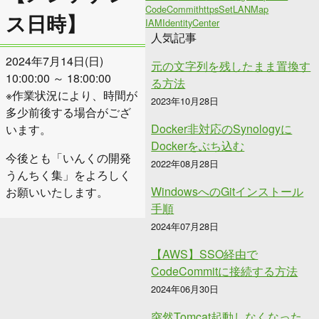
CodeCommit
https
Set
LAN
Map
ス日時】
IAMIdentityCenter
人気記事
2024年7月14日(日)
元の文字列を残したまま置換す
10:00:00 ～ 18:00:00
る方法
※作業状況により、時間が
2023年10月28日
多少前後する場合がござ
Docker非対応のSynologyに
います。
Dockerをぶち込む
今後とも「いんくの開発
2022年08月28日
うんちく集」をよろしく
WindowsへのGitインストール
お願いいたします。
手順
2024年07月28日
【AWS】SSO経由で
CodeCommitに接続する方法
2024年06月30日
突然Tomcat起動しなくなった