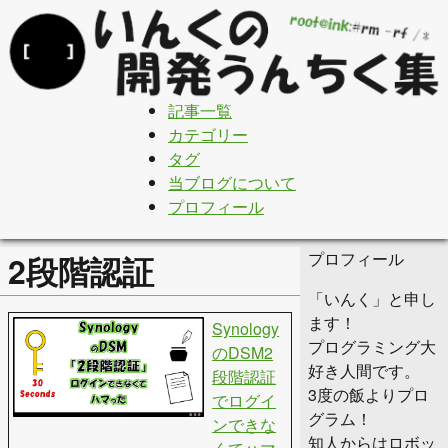
記事一覧
カテゴリー
タグ
当ブログについて
プロフィール
プロフィール
2段階認証
「いんく」と申し
ます！
Synology
プログラミング大
のDSM2
好き人間です。
段階認証
3度の飯よりプロ
でログイ
グラム！
ンできな
知人からはロボッ