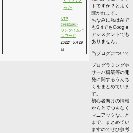
くてハマ
トですか？とよく
った
聞かれます。
NTP
ちなみに私はAIで
2段階認証
もSiriでもGoogle
ワンタイムパ
アシスタントでも
スワード
ありません。
2022年5月29
日
当ブログについて
プログラミングや
サーバ構築等の開
発に関するうんち
くをまとめていま
す。
初心者向けの情報
からとてつもなく
マニアックなこと
まで、まとめてい
ますのでぜひ参考